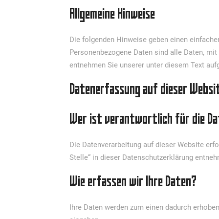
Allgemeine Hinweise
Die folgenden Hinweise geben einen einfache
Personenbezogene Daten sind alle Daten, mit 
entnehmen Sie unserer unter diesem Text auf
Datenerfassung auf dieser Websi
Wer ist verantwortlich für die D
Die Datenverarbeitung auf dieser Website erf
Stelle“ in dieser Datenschutzerklärung entne
Wie erfassen wir Ihre Daten?
Ihre Daten werden zum einen dadurch erhoben, 