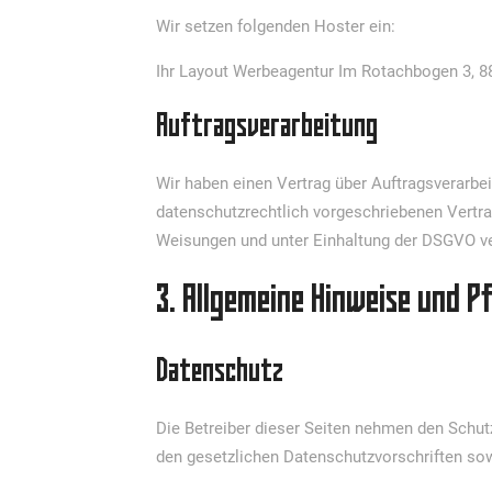
Wir setzen folgenden Hoster ein:
Ihr Layout Werbeagentur Im Rotachbogen 3, 8
Auftragsverarbeitung
Wir haben einen Vertrag über Auftragsverarbe
datenschutzrechtlich vorgeschriebenen Vertr
Weisungen und unter Einhaltung der DSGVO ve
3. Allgemeine Hinweise und P
Datenschutz
Die Betreiber dieser Seiten nehmen den Schut
den gesetzlichen Datenschutzvorschriften sow