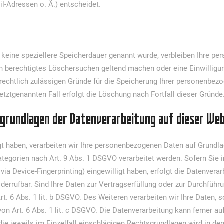
l-Adressen o. Ä.) entscheidet.
 keine speziellere Speicherdauer genannt wurde, verbleiben Ihre p
ein berechtigtes Löschersuchen geltend machen oder eine Einwilligu
 rechtlich zulässigen Gründe für die Speicherung Ihrer personenbezo
etztgenannten Fall erfolgt die Löschung nach Fortfall dieser Gründe
sgrundlagen der Datenverarbeitung auf dieser We
gt haben, verarbeiten wir Ihre personenbezogenen Daten auf Grundlag
ategorien nach Art. 9 Abs. 1 DSGVO verarbeitet werden. Sofern Sie 
. via Device-Fingerprinting) eingewilligt haben, erfolgt die Datenver
iderrufbar. Sind Ihre Daten zur Vertragserfüllung oder zur Durchfüh
t. 6 Abs. 1 lit. b DSGVO. Des Weiteren verarbeiten wir Ihre Daten, s
 von Art. 6 Abs. 1 lit. c DSGVO. Die Datenverarbeitung kann ferner a
 die jeweils im Einzelfall einschlägigen Rechtsgrundlagen wird in d